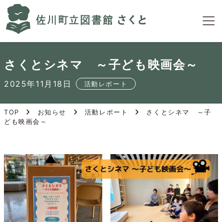
S
k
i
p
t
さくとシネマ ～子ども映画会～
o
t
2025年11月18日
活動レポート
h
e
c
TOP
お知らせ
活動レポート
さくとシネマ ～子
ども映画会～
o
n
t
e
n
t