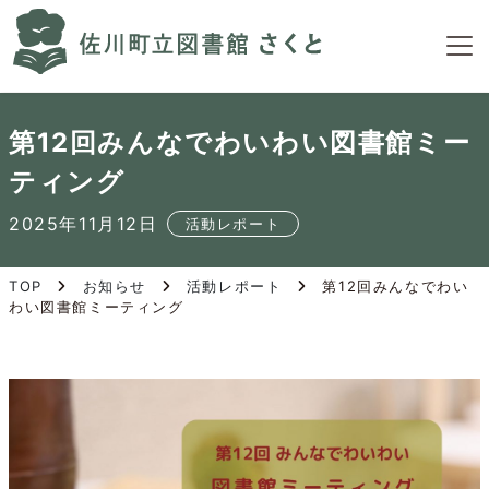
S
k
i
p
t
第12回みんなでわいわい図書館ミー
o
t
ティング
h
e
2025年11月12日
活動レポート
c
o
TOP
お知らせ
活動レポート
第12回みんなでわい
n
わい図書館ミーティング
t
e
n
t