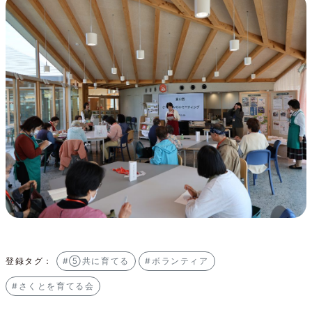
登録タグ：
#⑤共に育てる
#ボランティア
#さくとを育てる会