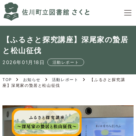
S
k
i
p
t
【ふるさと探究講座】深尾家の蟄居
o
t
と松山征伐
h
e
2026年01月18日
活動レポート
c
o
TOP
お知らせ
活動レポート
【ふるさと探究講
n
座】深尾家の蟄居と松山征伐
t
e
n
t