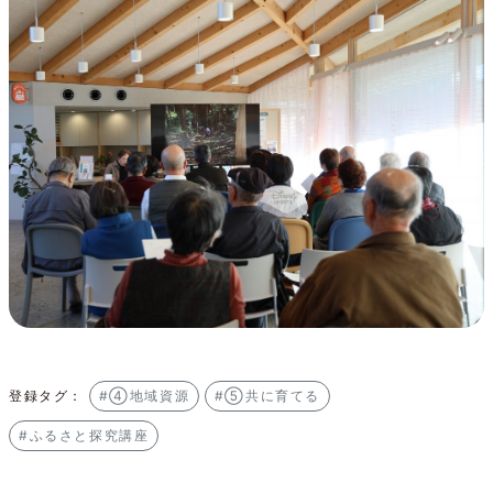
登録タグ：
#④地域資源
#⑤共に育てる
#ふるさと探究講座