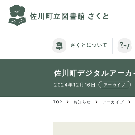
S
k
i
p
t
o
さくとについて
t
h
e
c
佐川町デジタルアーカ
o
n
2024年12月16日
アーカイブ
t
e
TOP
お知らせ
アーカイブ
n
t