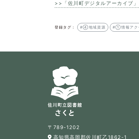
>>「佐川町デジタルアーカイブ
登録タグ：
#④地域資源
#①情報アク
〒789-1202
高知県高岡郡佐川町乙1862-1