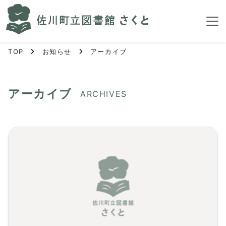
S
k
i
p
TOP
お知らせ
アーカイブ
t
o
t
h
アーカイブ
ARCHIVES
e
c
o
n
t
e
n
t