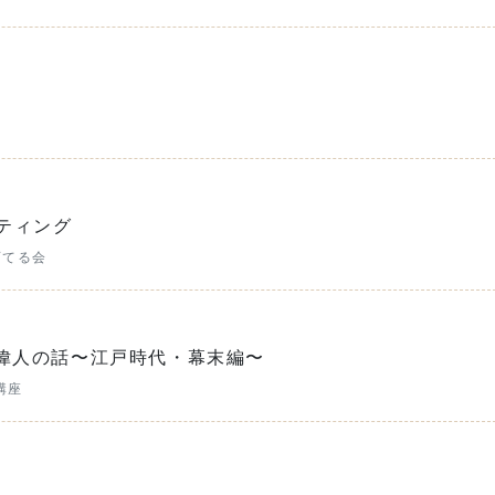
ティング
育てる会
偉人の話〜江戸時代・幕末編〜
講座