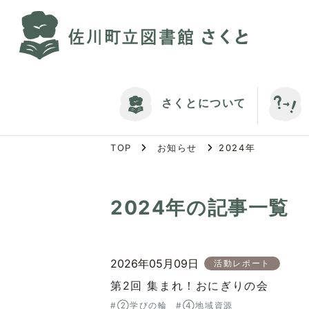
S
k
i
p
t
o
さくとについて
t
h
e
TOP
お知らせ
2024年
c
o
n
2024年
の記事一覧
t
e
n
t
2026年05月09日
活動レポート
第2回 集まれ！おにぎりの会
#②学びの輪
#④地域資源