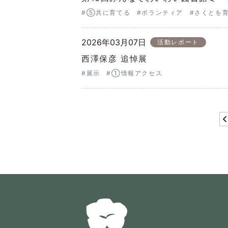
#⑤共に育てる
#ボランティア
#さくとを
2026年03月07日
活動レポート
西澤保彦 追悼展
#展示
#①情報アクセス