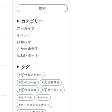
検索
カテゴリー
アーカイブ
イベント
お知らせ
さかわ未来学
活動レポート
タグ
#①情報アクセス
#②学びの輪
#③読書環境
#④地域資源
#⑤共に育てる
#イベント
#ゲーム
#さくとの未来を考える