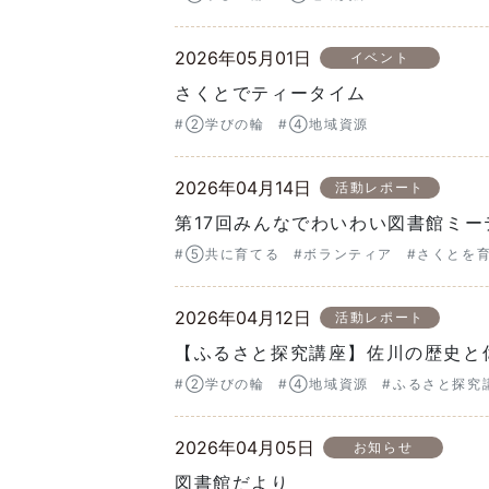
2026年05月01日
イベント
さくとでティータイム
#②学びの輪
#④地域資源
2026年04月14日
活動レポート
第17回みんなでわいわい図書館ミー
#⑤共に育てる
#ボランティア
#さくとを
2026年04月12日
活動レポート
【ふるさと探究講座】佐川の歴史と
#②学びの輪
#④地域資源
#ふるさと探究
2026年04月05日
お知らせ
図書館だより