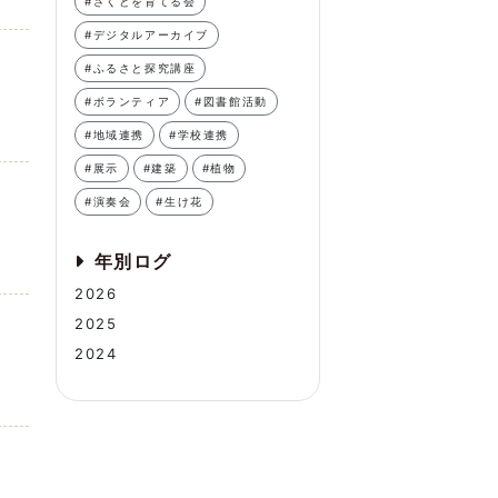
#さくとを育てる会
#デジタルアーカイブ
#ふるさと探究講座
#ボランティア
#図書館活動
#地域連携
#学校連携
#展示
#建築
#植物
#演奏会
#生け花
年別ログ
2026
2025
2024