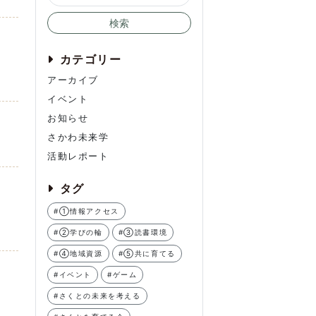
検索
カテゴリー
アーカイブ
イベント
お知らせ
さかわ未来学
活動レポート
タグ
#①情報アクセス
#②学びの輪
#③読書環境
#④地域資源
#⑤共に育てる
#イベント
#ゲーム
#さくとの未来を考える