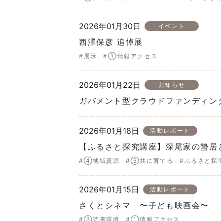
2026年01月30日
イベント
西澤保彦 追悼展
#展示
#①情報アクセス
2026年01月22日
お知らせ
ガバメント型クラウドファンディン
2026年01月18日
活動レポート
【ふるさと探究講座】深尾家の蟄居
#④地域資源
#⑤共に育てる
#ふるさと探
2026年01月15日
活動レポート
さくとシネマ 〜子ども映画会〜
#③読書環境
#①情報アクセス