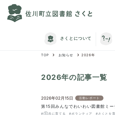
S
k
i
p
t
o
さくとについて
t
h
e
TOP
お知らせ
2026年
c
o
n
2026年
の記事一覧
t
e
n
t
2026年02月15日
活動レポート
第15回みんなでわいわい図書館ミー
#⑤共に育てる
#ボランティア
#さくとを