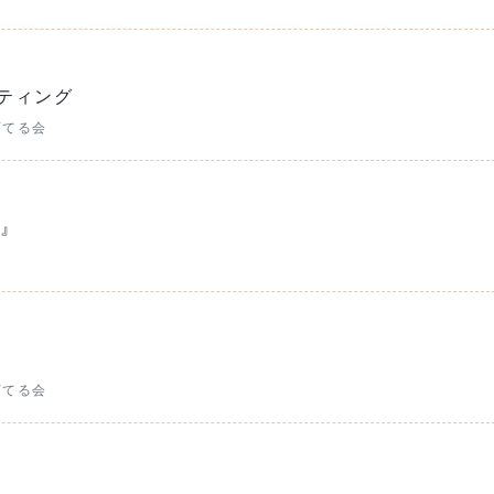
ティング
育てる会
来』
育てる会