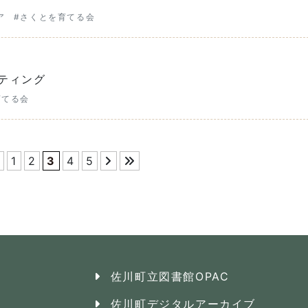
ア
#さくとを育てる会
ティング
育てる会
1
2
3
4
5
佐川町立図書館OPAC
佐川町デジタルアーカイブ