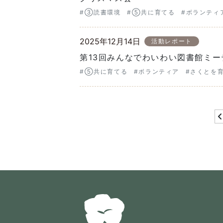
#③読書環境
#⑤共に育てる
#ボランティ
2025年12月14日
活動レポート
第13回みんなでわいわい図書館ミー
#⑤共に育てる
#ボランティア
#さくとを