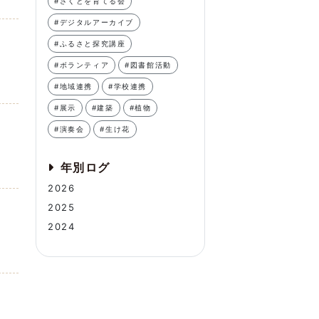
#さくとを育てる会
#デジタルアーカイブ
#ふるさと探究講座
#ボランティア
#図書館活動
#地域連携
#学校連携
#展示
#建築
#植物
#演奏会
#生け花
年別ログ
2026
2025
2024