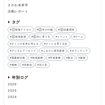
さかわ未来学
活動レポート
タグ
#①情報アクセス
#②学びの輪
#③読書環境
#④地域資源
#⑤共に育てる
#イベント
#ゲーム
#さくとの未来を考える
#さくとを育てる会
#デジタルアーカイブ
#ふるさと探究講座
#ボランティア
#図書館活動
#地域連携
#学校連携
#展示
#建築
#植物
#演奏会
#生け花
年別ログ
2026
2025
2024