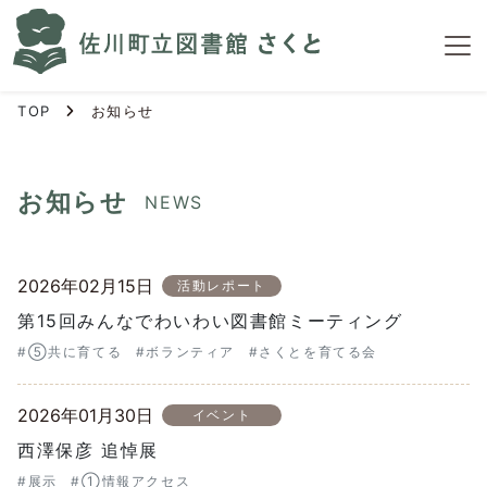
S
k
i
p
TOP
お知らせ
t
o
t
h
お知らせ
NEWS
e
c
o
2026年02月15日
活動レポート
n
第15回みんなでわいわい図書館ミーティング
t
e
#⑤共に育てる
#ボランティア
#さくとを育てる会
n
t
2026年01月30日
イベント
西澤保彦 追悼展
#展示
#①情報アクセス