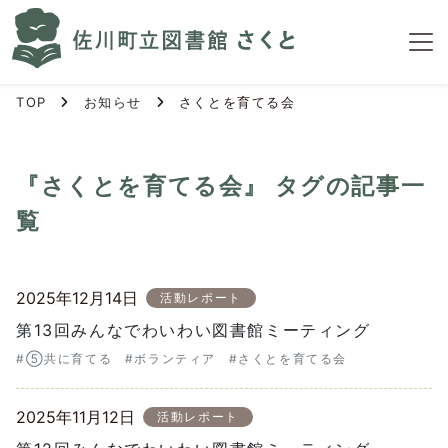
S
k
i
p
TOP
お知らせ
さくとを育てる会
t
o
t
h
『さくとを育てる会』 タグの記事一
e
覧
c
o
n
2025年12月14日
t
活動レポート
e
第13回みんなでわいわい図書館ミーティング
n
#⑤共に育てる
#ボランティア
#さくとを育てる会
t
2025年11月12日
活動レポート