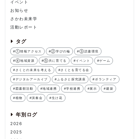
イベント
お知らせ
さかわ未来学
活動レポート
タグ
#①情報アクセス
#②学びの輪
#③読書環境
#④地域資源
#⑤共に育てる
#イベント
#ゲーム
#さくとの未来を考える
#さくとを育てる会
#デジタルアーカイブ
#ふるさと探究講座
#ボランティア
#図書館活動
#地域連携
#学校連携
#展示
#建築
#植物
#演奏会
#生け花
年別ログ
2026
2025